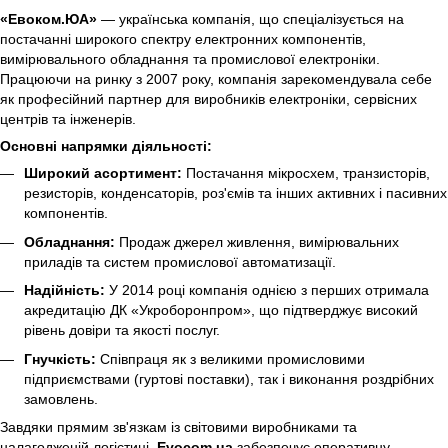
«Евоком.ЮА»
— українська компанія, що спеціалізується на
постачанні широкого спектру електронних компонентів,
вимірювального обладнання та промислової електроніки.
Працюючи на ринку з 2007 року, компанія зарекомендувала себе
як професійний партнер для виробників електроніки, сервісних
центрів та інженерів.
Основні напрямки діяльності:
Широкий асортимент:
Постачання мікросхем, транзисторів,
резисторів, конденсаторів, роз'ємів та інших активних і пасивних
компонентів.
Обладнання:
Продаж джерел живлення, вимірювальних
приладів та систем промислової автоматизації.
Надійність:
У 2014 році компанія однією з перших отримала
акредитацію ДК «Укроборонпром», що підтверджує високий
рівень довіри та якості послуг.
Гнучкість:
Співпраця як з великими промисловими
підприємствами (гуртові поставки), так і виконання роздрібних
замовлень.
Завдяки прямим зв'язкам із світовими виробниками та
налагодженій логістиці,
Evocom.ua
забезпечує оперативну