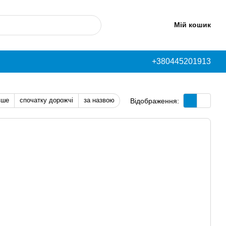
Мій кошик
+380445201913
вше
спочатку дорожчі
за назвою
Відображення: