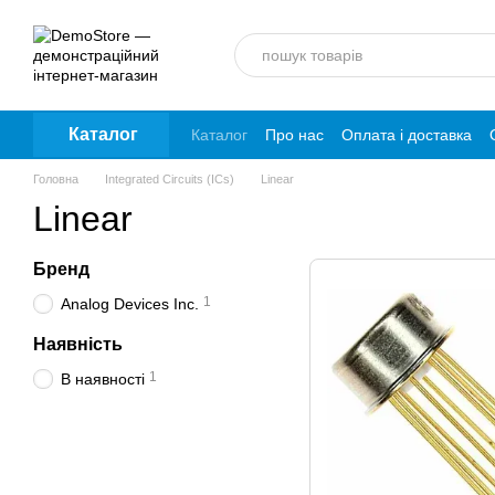
Перейти до основного контенту
Каталог
Каталог
Про нас
Оплата і доставка
Головна
Integrated Circuits (ICs)
Linear
Linear
Бренд
1
Analog Devices Inc.
Наявність
1
В наявності