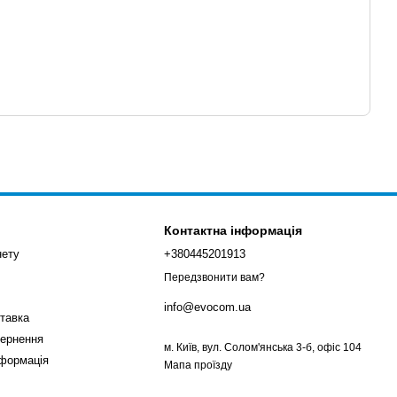
Контактна інформація
нету
+380445201913
Передзвонити вам?
info@evocom.ua
ставка
вернення
м. Київ, вул. Солом'янська 3-б, офіс 104
нформація
Мапа проїзду