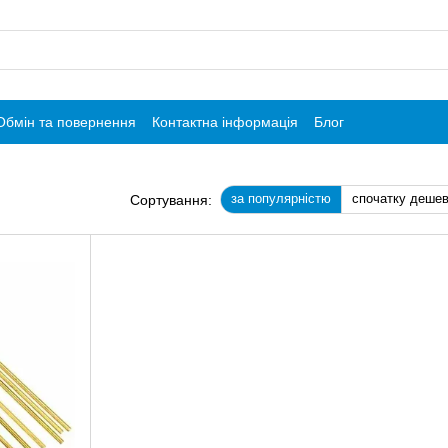
Обмін та повернення
Контактна інформація
Блог
за популярністю
спочатку деше
Сортування: