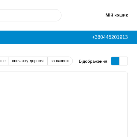
Мій кошик
+380445201913
вше
спочатку дорожчі
за назвою
Відображення: