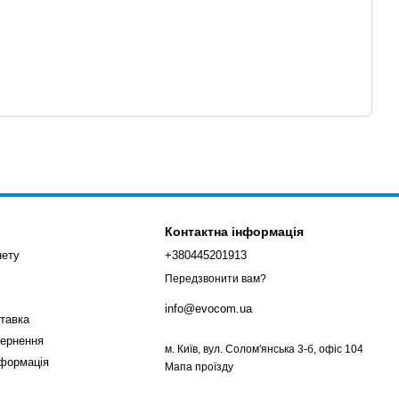
Контактна інформація
нету
+380445201913
Передзвонити вам?
info@evocom.ua
ставка
вернення
м. Київ, вул. Солом'янська 3-б, офіс 104
нформація
Мапа проїзду