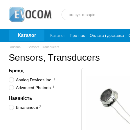
Перейти до основного контенту
Каталог
Каталог
Про нас
Оплата і доставка
Головна
Sensors, Transducers
Sensors, Transducers
Бренд
1
Analog Devices Inc.
1
Advanced Photonix
Наявність
2
В наявності