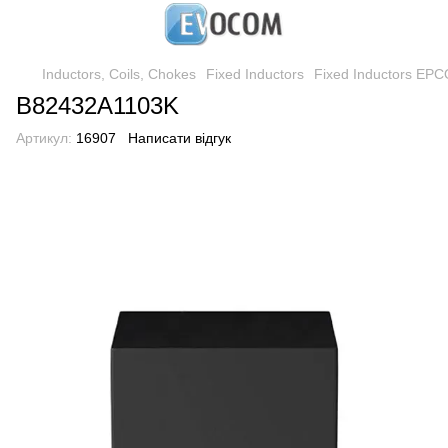
Inductors, Coils, Chokes
Fixed Inductors
Fixed Inductors EPC
B82432A1103K
Артикул:
16907
Написати відгук