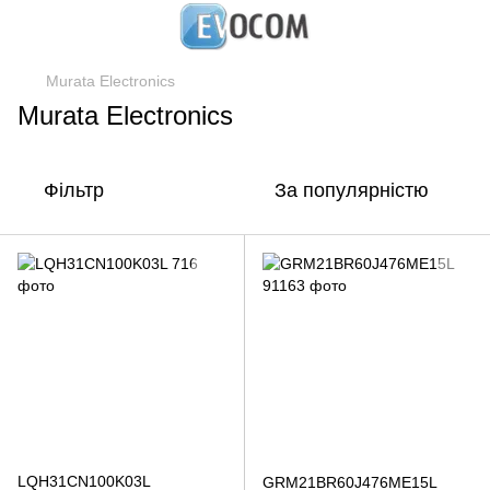
Murata Electronics
Murata Electronics
Фільтр
За популярністю
LQH31CN100K03L
GRM21BR60J476ME15L